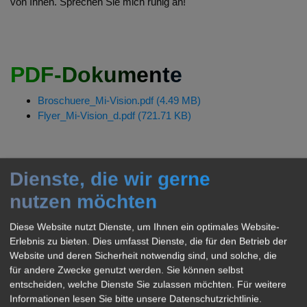
von Ihnen. Sprechen Sie mich ruhig an!
PDF-Dokumente
Broschuere_Mi-Vision.pdf (4.49 MB)
Flyer_Mi-Vision_d.pdf (721.71 KB)
Dienste, die wir gerne
Fachbuch
nutzen möchten
Leseprobe - buch-ve-leseprobe.pdf (1.28 MB)
Diese Website nutzt Dienste, um Ihnen ein optimales Website-
Erlebnis zu bieten. Dies umfasst Dienste, die für den Betrieb der
Website und deren Sicherheit notwendig sind, und solche, die
für andere Zwecke genutzt werden. Sie können selbst
Literaturverzeichnis
entscheiden, welche Dienste Sie zulassen möchten. Für weitere
Informationen lesen Sie bitte unsere Datenschutzrichtlinie.