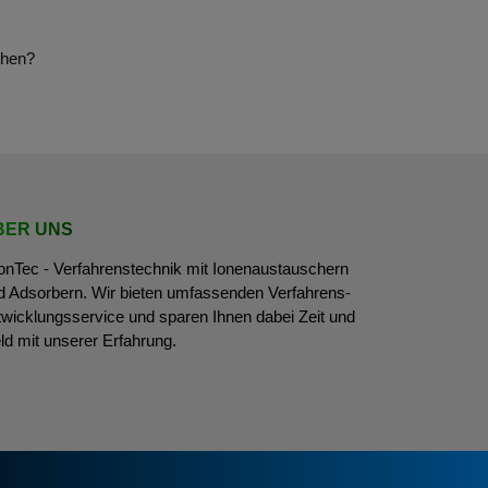
ehen?
BER UNS
onTec - Verfahrens­technik mit Ionen­austauschern
d Adsorbern. Wir bieten umfassenden Verfahrens­
twicklungs­service und sparen Ihnen dabei Zeit und
ld mit unserer Erfahrung.