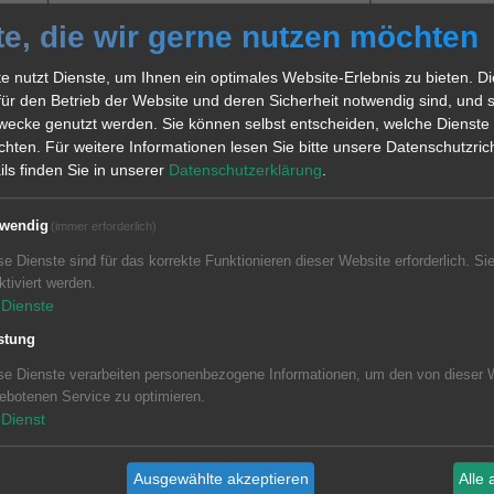
te, die wir gerne nutzen möchten
e nutzt Dienste, um Ihnen ein optimales Website-Erlebnis zu bieten. D
 für den Betrieb der Website und deren Sicherheit notwendig sind, und s
wecke genutzt werden. Sie können selbst entscheiden, welche Dienste
hten. Für weitere Informationen lesen Sie bitte unsere Datenschutzricht
ils finden Sie in unserer
Datenschutzerklärung
.
wendig
(immer erforderlich)
se Dienste sind für das korrekte Funktionieren dieser Website erforderlich. Si
ktiviert werden.
Dienste
stung
se Dienste verarbeiten personenbezogene Informationen, um den von dieser 
ebotenen Service zu optimieren.
rt sich Ihre VE-Anlage selbst. Sie diagnostiziert die Funktion und zei
Dienst
n.
ungsgemäße Alterungsfolgen festgestellt und von echten Fehlern un
Ausgewählte akzeptieren
Alle 