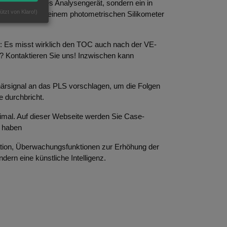
etrisches teures Analysengerät, sondern ein in
ützt von Klaro!)
n trotzdem mit einem photometrischen Silikometer
: Es misst wirklich den TOC auch nach der VE-
t? Kontaktieren Sie uns! Inzwischen kann
ärsignal an das PLS vorschlagen, um die Folgen
e durchbricht.
mal. Auf dieser Webseite werden Sie Case-
t haben
ation, Überwachungsfunktionen zur Erhöhung der
ern eine künstliche Intelligenz.