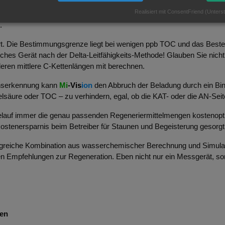
geht das in
Mi
‑Vis
ion
enthaltene online-Silikometer. Nein, kein photom
Realisiert mit ConsentFriend (Unterst
en internen pH- und LF-Messsignalen. Aber die Empfindlichkeit kan
.
rt. Die Bestimmungsgrenze liegt bei wenigen ppb TOC und das Beste
iches Gerät nach der Delta-Leitfähigkeits-Methode! Glauben Sie nich
eren mittlere C-Kettenlängen mit berechnen.
uchserkennung kann
Mi
‑Vis
ion
den Abbruch der Beladung durch ein Bin
lsäure oder TOC – zu verhindern, egal, ob die KAT- oder die AN-Seit
elauf immer die genau passenden Regeneriermittelmengen kostenopti
lkostenersparnis beim Betreiber für Staunen und Begeisterung gesorg
angreiche Kombination aus wasser­chemischer Berechnung und Simul
 Empfehlungen zur Regeneration. Eben nicht nur ein Messgerät, sond
nen