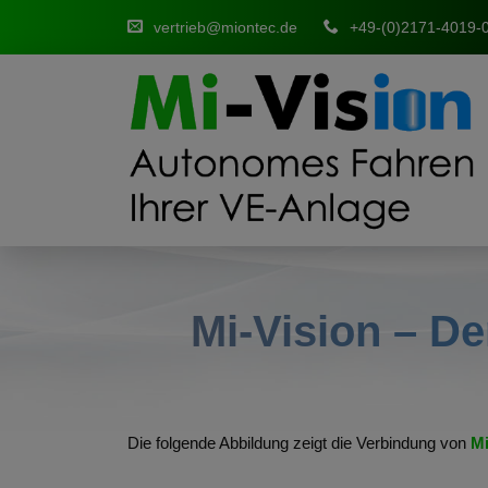
vertrieb@miontec.de
+49-(0)2171-4019-
Mi
‑Vis
ion
– De
Die folgende Abbildung zeigt die Verbindung von
M