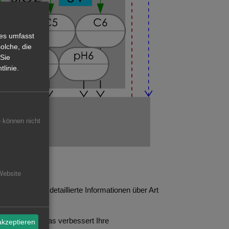
ies umfasst
olche, die
 Sie
linie.
e können nicht
Website
gt Ihnen sehr detaillierte Informationen über Art
terschieden. Das verbessert Ihre
akzeptieren