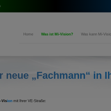
0
Home
Was ist Mi-Vision?
Was kann Mi-Visi
r neue „Fachmann“ in I
i
‑Vis
ion
mit Ihrer VE-Straße: