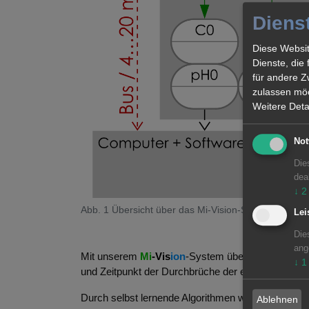
Diens
Diese Websit
Dienste, die
für andere Z
zulassen möc
Weitere Deta
Not
Die
dea
↓
2
Abb. 1 Übersicht über das Mi-Vision-System
Lei
Die
ang
Mit unserem
Mi
‑Vis
ion
-System überwacht und steue
↓
1
und Zeitpunkt der Durchbrüche der einzelnen Stufe
Durch selbst lernende Algorithmen werden bestimm
Ablehnen