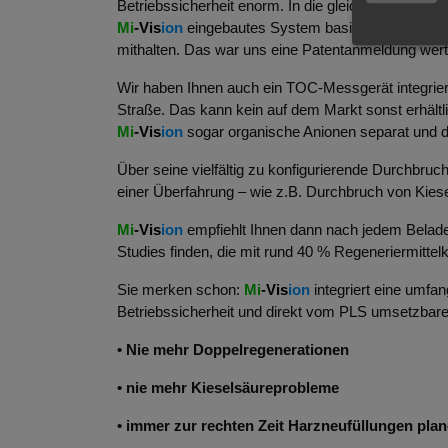
Betriebssicherheit enorm. In die gleiche Richtung 
Mi
‑Vis
ion
eingebautes System basierend auf wenig
mithalten. Das war uns eine Patentanmeldung wert
Wir haben Ihnen auch ein TOC-Messgerät integrie
Straße. Das kann kein auf dem Markt sonst erhältl
Mi
‑Vis
ion
sogar organische Anionen separat und d
Über seine vielfältig zu konfigurierende Durchbr
einer Überfahrung – wie z.B. Durchbruch von Kiese
Mi
‑Vis
ion
empfiehlt Ihnen dann nach jedem Belad
Studies finden, die mit rund 40 % Regeneriermitte
Sie merken schon:
Mi
‑Vis
ion
integriert eine umf
Betriebssicherheit und direkt vom PLS umsetzbaren
• Nie mehr Doppelregenerationen
• nie mehr Kieselsäureprobleme
• immer zur rechten Zeit Harzneufüllungen pla